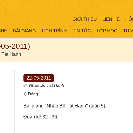
GIỚI THIỆU
LIÊN HỆ
HỎ
CHE
BÀI GIẢNG
LỊCH TRÌNH
TIN TỨC
LỚP HỌC
TU 
-05-2011)
 Tát Hạnh
22-05-2011
Nhập Bồ Tát Hạnh
Đóng
Bài giảng "Nhập Bồ Tát Hạnh" (tuần 5).
Đoạn kệ 32 - 36.