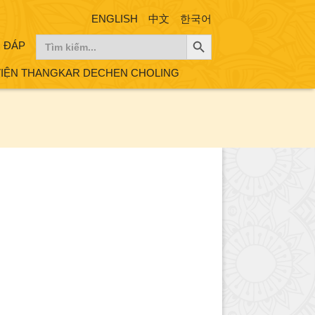
ENGLISH
中文
한국어
Search Button
Search
I ĐÁP
for:
VIỆN THANGKAR DECHEN CHOLING