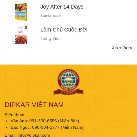
Joy After 14 Days
Taiwanese
Làm Chủ Cuộc Đời
Tiếng Việt
Xem thêm
DIPKAR VIỆT NAM
Điện thoại:
Vân Anh: 091-330-6556 (Miền Bắc)
Bảo Ngọc: 090-934-2777 (Miền Nam)
Email:
info@dipkar.com