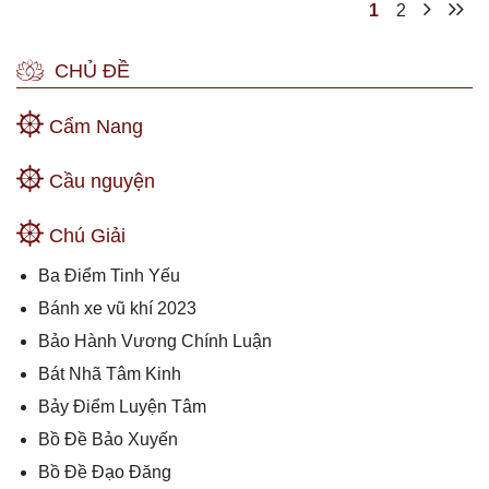
1
2
CHỦ ĐỀ
Cẩm Nang
Cầu nguyện
Chú Giải
Ba Điểm Tinh Yếu
Bánh xe vũ khí 2023
Bảo Hành Vương Chính Luận
Bát Nhã Tâm Kinh
Bảy Điểm Luyện Tâm
Bồ Đề Bảo Xuyến
Bồ Đề Đạo Đăng