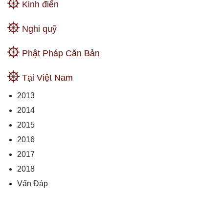
Kinh điển
Nghi quỹ
Phật Pháp Căn Bản
Tại Việt Nam
2013
2014
2015
2016
2017
2018
Vấn Đáp