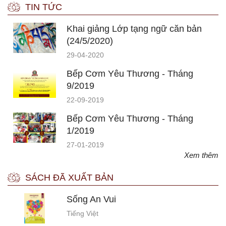
TIN TỨC
Khai giảng Lớp tạng ngữ căn bản
(24/5/2020)
29-04-2020
Bếp Cơm Yêu Thương - Tháng
9/2019
22-09-2019
Bếp Cơm Yêu Thương - Tháng
1/2019
27-01-2019
Xem thêm
SÁCH ĐÃ XUẤT BẢN
Sống An Vui
Tiếng Việt