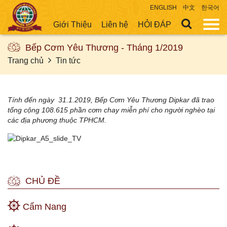
ENGLISH
中文
한국어
Giới Thiệu
Liên hệ
HỎI ĐÁP
Bếp Cơm Yêu Thương - Tháng 1/2019
Trang chủ
Tin tức
Tính đến ngày 31.1.2019, Bếp Cơm Yêu Thương Dipkar đã trao
tổng cộng 108.615 phần cơm chay miễn phí cho người nghèo tại
các địa phương thuộc TPHCM.
CHỦ ĐỀ
Cẩm Nang